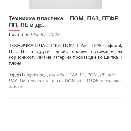
Техничка пластика – ПОМ, ПА6, ПТФЕ,
ПП, ПЕ и др.
Posted on
March 2, 2020
ТЕХНИЧКА ПЛАСТИКА ПОМ, ПА6, ПТФЕ (Тефлон),
ПП, ПЕ и други типови според потребите на
корисникот. Имаме лагер на производи во шипка и
плоча.
Tagged
Engineering
,
materials
,
PA6
,
PE
,
POM
,
PP
,
ptfe
,
ПА6
,
ПЕ
,
пластика
,
плочи
,
ПОМ
,
ПП
,
ПТФЕ
,
техничка
,
шипка
Posts
navigation