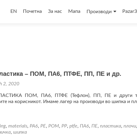
Skip
to
EN
Почетна
За нас
Мапа
Pazar
Производи
content
ластика – ПОМ, ПА6, ПТФЕ, ПП, ПЕ и др.
h 2, 2020
АСТИКА ПОМ, ПА6, ПТФЕ (Тефлон), ПП, ПЕ и други т
ите на корисникот. Имаме лагер на производи во шипка и пл
ing
,
materials
,
PA6
,
PE
,
POM
,
PP
,
ptfe
,
ПА6
,
ПЕ
,
пластика
,
плочи
ничка
,
шипка