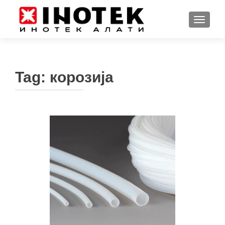
TOGGL
Tag:
корозија