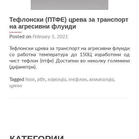
Тефлонски (ПТФЕ) црева за транспорт
на агресивни флуиди
Posted on
February 5, 2021
Тефлонски црева за транспорт на агресивни флуиди
со работна температура до 150Ц изработени од
чист тефлон (птфе) Достапни во неколку големини
(дијаметри).
Tagged
hose
,
ptfe
,
корозија
,
тефлон
,
хемикалија
,
црево
Posts
navigation