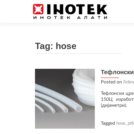
Tag:
hose
Тефлонски 
Posted on
Febru
Тефлонски цре
150Ц изработ
(дијаметри).
Tagged
hose
,
ptf