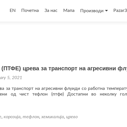
Skip
to
EN
Почетна
За нас
Мапа
Pazar
Производи
content
(ПТФЕ) црева за транспорт на агресивни ф
ary 5, 2021
ва за транспорт на агресивни флуиди со работна температ
ени од чист тефлон (птфе) Достапни во неколку го
e
,
корозија
,
тефлон
,
хемикалија
,
црево