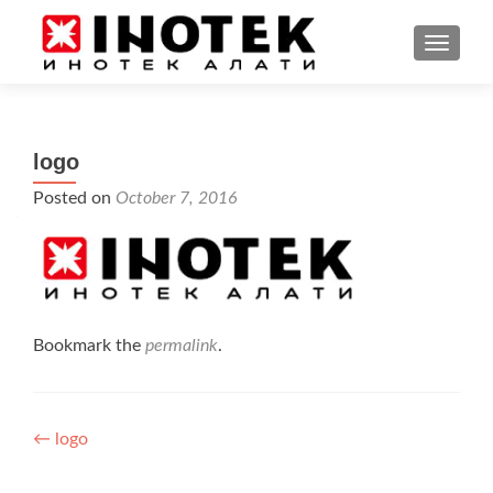
TOGGL
logo
Posted on
October 7, 2016
Bookmark the
permalink
.
Post
←
logo
navigation