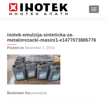
TOGGL
inotek-emulzija-sinteticka-za-
metalorezacki-masini1-e1477073885776
Posted on
November 1, 2016
Bookmark the
permalink
.