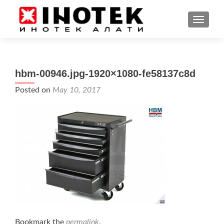
TOGGL
hbm-00946.jpg-1920×1080-fe58137c8d
Posted on
May 10, 2017
Bookmark the
permalink
.