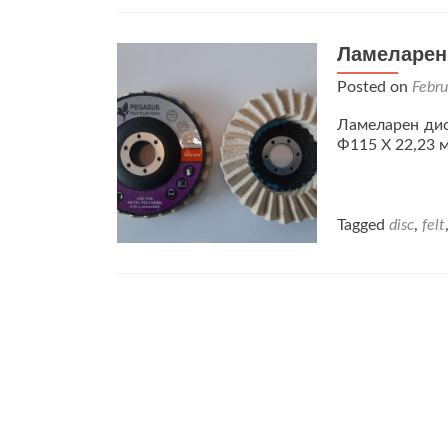
Ламеларен
Posted on
Febru
Ламеларен дис
Ф115 Х 22,23 
Tagged
disc
,
felt
Posts
navigation