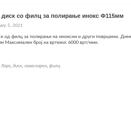
 диск со филц за полирање инокс Ф115мм
ary 5, 2021
к од филц за полирање на иноксни и други површини. Диме
мм Максимален број на вртежи: 6000 врт/мин.
,
flaps
,
диск
,
ламеларен
,
филц