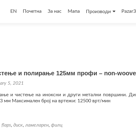
Skip
to
EN
Почетна
За нас
Мапа
Pazar
Производи
content
истење и полирање 125мм профи – non-woov
ary 5, 2021
ање и чистење на иноксни и други метални површини. Ди
3 мм Максимален број на вртежи: 12500 врт/мин
,
flaps
,
диск
,
ламеларен
,
филц