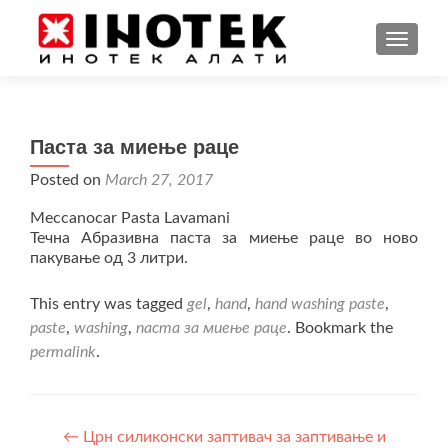
TOGGL
Паста за миење раце
Posted on
March 27, 2017
Meccanocar Pasta Lavamani
Течна Абразивна паста за миење раце во ново
пакување од 3 литри.
This entry was tagged
gel
,
hand
,
hand washing paste
,
paste
,
washing
,
паста за миење раце
. Bookmark the
permalink
.
Post
←
Црн силиконски заптивач за заптивање и